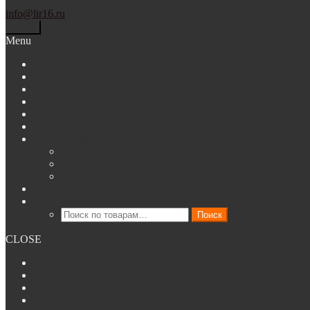
info@lir16.ru
Меню
Menu
О нас
Каталог
Новости
Ремонт и сервис
Аренда
Наши работы
Покупателям
Гарантия
Способы доставки
Способы оплаты
Контакты
Искать:
Поиск
CLOSE
О нас
Каталог
Аренда клинингового оборудования
Наши работы