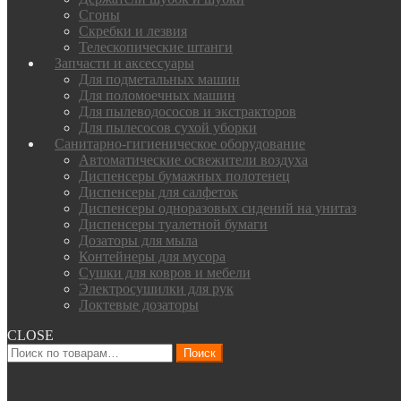
Сгоны
Скребки и лезвия
Телескопические штанги
Запчасти и аксессуары
Для подметальных машин
Для поломоечных машин
Для пылеводососов и экстракторов
Для пылесосов сухой уборки
Санитарно-гигиеническое оборудование
Автоматические освежители воздуха
Диспенсеры бумажных полотенец
Диспенсеры для салфеток
Диспенсеры одноразовых сидений на унитаз
Диспенсеры туалетной бумаги
Дозаторы для мыла
Контейнеры для мусора
Сушки для ковров и мебели
Электросушилки для рук
Локтевые дозаторы
CLOSE
Искать:
Поиск