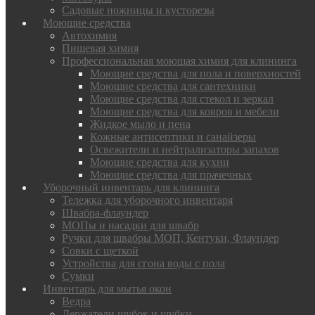
Садовые ножницы и кусторезы
Моющие средства
Автохимия
Пищевая химия
Профессиональная моющая химия для клининга
Моющие средства для пола и поверхностей
Моющие средства для сантехники
Моющие средства для стекол и зеркал
Моющие средства для ковров и мебели
Жидкое мыло и пена
Кожные антисептики и санайзеры
Освежители и нейтрализаторы запахов
Моющие средства для кухни
Моющие средства для прачечных
Уборочный инвентарь для клининга
Тележка для уборочного инвентаря
Швабра-флаундер
МОПы и насадки для швабр
Ручки для швабры МОП, Кентуки, Флаундер
Совки с щеткой
Устройства для сгона воды с пола
Сумки
Инвентарь для мытья окон
Ведра
Держатели шубок и шубки