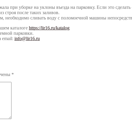
ла при уборке на уклоны въезда на парковку. Если это сделать 
из строя после таких заливов.
, необходимо сливать воду с поломоечной машины непосредств
ашем каталоге
https://lir16.ru/katalog
земной парковки.
 email:
info@lir16.ru
ечены
*