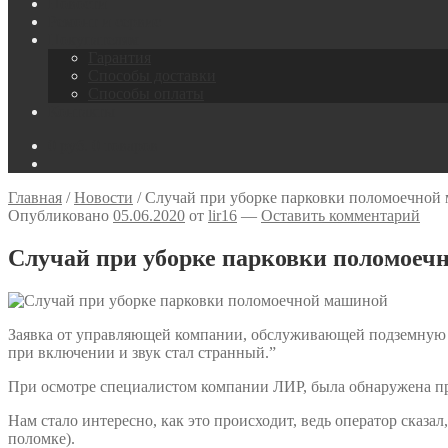
Новости
Ремонт и сервис
Покупателям
Гарантия
Способы доставки
Способы оплаты
Контакты
0
руб.
0 товаров
Главная
/
Новости
/
Случай при уборке парковки поломоечной
Опубликовано
05.06.2020
от
lir16
—
Оставить комментарий
Случай при уборке парковки поломоеч
Заявка от управляющей компании, обслуживающей подземную п
при включении и звук стал странный.”
При осмотре специалистом компании ЛИР, была обнаружена пр
Нам стало интересно, как это происходит, ведь оператор сказал
поломке).