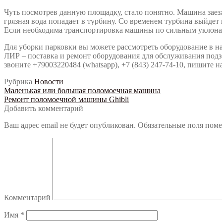
Чуть посмотрев данную площадку, стало понятно. Машина заезжа
грязная вода попадает в турбину. Со временем турбина выйдет 
Если необходима транспортировка машины по сильным уклонам
Для уборки парковки вы можете рассмотреть оборудование в н
ЛИР – поставка и ремонт оборудования для обслуживания под
звоните +79003220484 (whatsapp), +7 (843) 247-74-10, пишите на
Рубрика
Новости
Навигация
Предыдущий:
Маленькая или большая поломоечная машина
Следующий:
Ремонт поломоечной машины Ghibli
по
Добавить комментарий
записям
Ваш адрес email не будет опубликован.
Обязательные поля пом
Комментарий
Имя
*