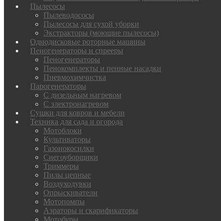
Пылесосы
Пылеводососы
Пылесосы для сухой уборки
Экстракторы (моющие пылесосы)
Однодисковые роторные машины
Пеногенераторы и спрееры
Пеногенераторы
Пенокомплекты и пенные насадки
Пневмохимчистка
Парогенераторы
С дизельным нагревом
С электронагревом
Сушки для ковров и мебели
Техника для сада и огорода
Мотоблоки
Культиваторы
Газонокосилки
Снегоуборщики
Триммеры
Пилы цепные
Воздуходувки
Опрыскиватели
Мотопомпы
Аэраторы и скарификаторы
Мотобуры