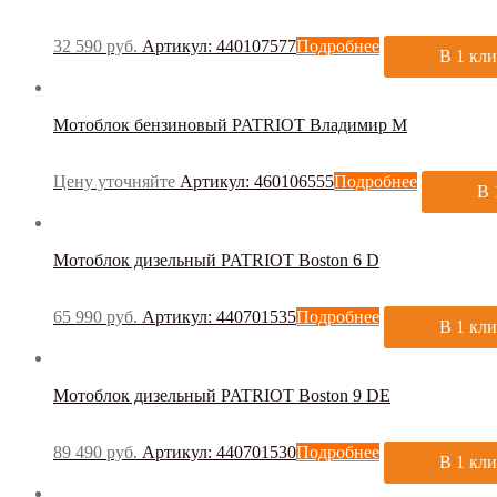
Аккумуляторный
(0)
Бензиновый
(19)
32 590
руб.
Артикул: 440107577
Подробнее
Ручной
(0)
В 1 кл
Электрический
(0)
Рабочая ширина, мм
Мотоблок бензиновый PATRIOT Владимир М
Цену уточняйте
Артикул: 460106555
Подробнее
В 
Производитель
Baiyun
(0)
Мотоблок дизельный PATRIOT Boston 6 D
Bennett
(0)
Caiman
(11)
65 990
руб.
Артикул: 440701535
Подробнее
Comac
(0)
В 1 кл
DISCOVER
(0)
Efco
(0)
EVOline
(0)
Мотоблок дизельный PATRIOT Boston 9 DE
Fantom Professional
(0)
Filmop
(0)
89 490
руб.
Артикул: 440701530
Подробнее
FIMAP
(0)
В 1 кл
Ghibli
(0)