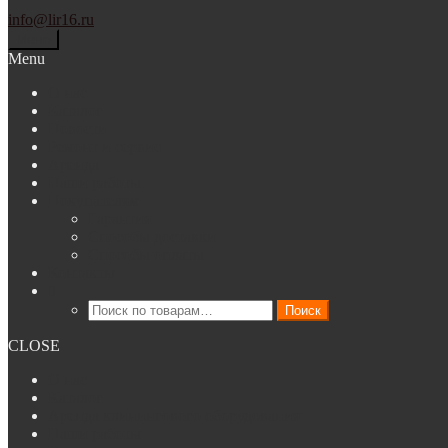
info@lir16.ru
Меню
Menu
О нас
Каталог
Новости
Ремонт и сервис
Аренда
Наши работы
Покупателям
Гарантия
Способы доставки
Способы оплаты
Контакты
Искать:
Поиск
CLOSE
О нас
Каталог
Аренда клинингового оборудования
Наши работы