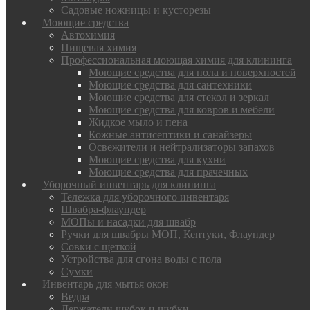
Садовые ножницы и кусторезы
Моющие средства
Автохимия
Пищевая химия
Профессиональная моющая химия для клининга
Моющие средства для пола и поверхностей
Моющие средства для сантехники
Моющие средства для стекол и зеркал
Моющие средства для ковров и мебели
Жидкое мыло и пена
Кожные антисептики и санайзеры
Освежители и нейтрализаторы запахов
Моющие средства для кухни
Моющие средства для прачечных
Уборочный инвентарь для клининга
Тележка для уборочного инвентаря
Швабра-флаундер
МОПы и насадки для швабр
Ручки для швабры МОП, Кентуки, Флаундер
Совки с щеткой
Устройства для сгона воды с пола
Сумки
Инвентарь для мытья окон
Ведра
Держатели шубок и шубки