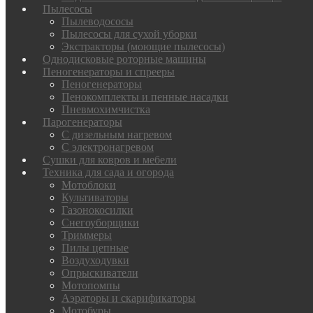
Пылесосы
Пылеводососы
Пылесосы для сухой уборки
Экстракторы (моющие пылесосы)
Однодисковые роторные машины
Пеногенераторы и спрееры
Пеногенераторы
Пенокомплекты и пенные насадки
Пневмохимчистка
Парогенераторы
С дизельным нагревом
С электронагревом
Сушки для ковров и мебели
Техника для сада и огорода
Мотоблоки
Культиваторы
Газонокосилки
Снегоуборщики
Триммеры
Пилы цепные
Воздуходувки
Опрыскиватели
Мотопомпы
Аэраторы и скарификаторы
Мотобуры