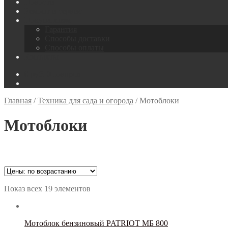
Новости
Ремонт и сервис
Покупателям
Гарантия
Способы доставки
Способы оплаты
Контакты
0
руб.
0 товаров
Главная
/
Техника для сада и огорода
/
Мотоблоки
Мотоблоки
Цена
Показ всех 19 элементов
Тип товара
Мотоблок бензиновый PATRIOT МБ 800