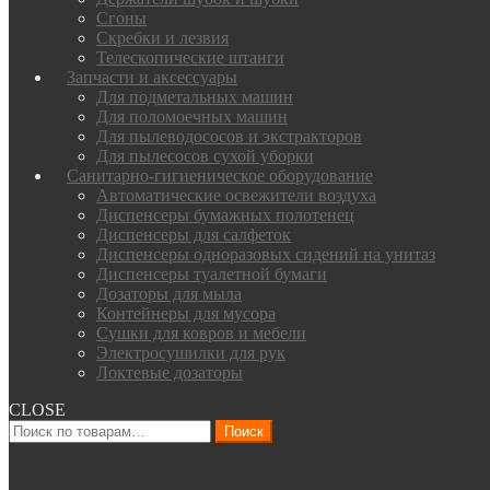
Сгоны
Скребки и лезвия
Телескопические штанги
Запчасти и аксессуары
Для подметальных машин
Для поломоечных машин
Для пылеводососов и экстракторов
Для пылесосов сухой уборки
Санитарно-гигиеническое оборудование
Автоматические освежители воздуха
Диспенсеры бумажных полотенец
Диспенсеры для салфеток
Диспенсеры одноразовых сидений на унитаз
Диспенсеры туалетной бумаги
Дозаторы для мыла
Контейнеры для мусора
Сушки для ковров и мебели
Электросушилки для рук
Локтевые дозаторы
CLOSE
Искать:
Поиск