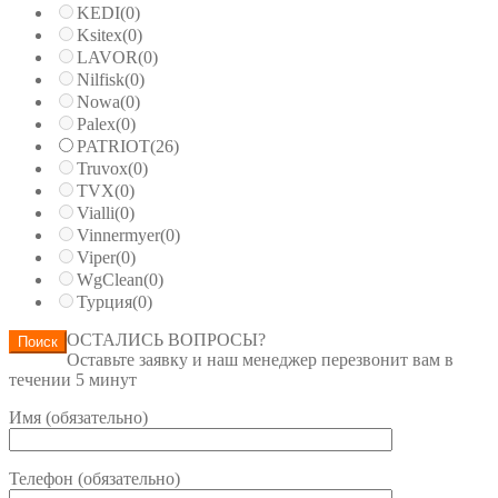
KEDI
(0)
Ksitex
(0)
LAVOR
(0)
Nilfisk
(0)
Nowa
(0)
Palex
(0)
PATRIOT
(26)
Truvox
(0)
TVX
(0)
Vialli
(0)
Vinnermyer
(0)
Viper
(0)
WgClean
(0)
Турция
(0)
ОСТАЛИСЬ ВОПРОСЫ?
Поиск
Оставьте заявку и наш менеджер перезвонит вам в
течении 5 минут
Имя (обязательно)
Телефон (обязательно)