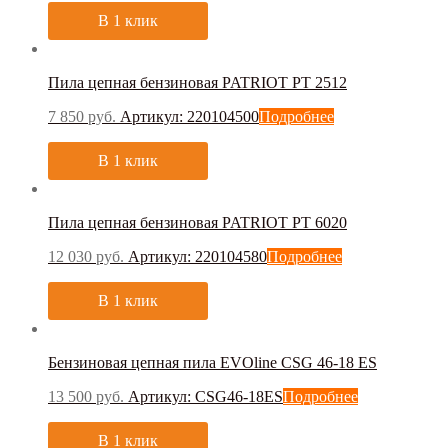
IPC Portotecnica
(0)
В 1 клик
Jofel
(0)
KEDI
(0)
Ksitex
(0)
Пила цепная бензиновая PATRIOT PT 2512
LAVOR
(0)
Nilfisk
(0)
7 850
руб.
Артикул: 220104500
Подробнее
Nowa
(0)
Palex
(0)
В 1 клик
PATRIOT
(26)
Truvox
(0)
TVX
(0)
Пила цепная бензиновая PATRIOT PT 6020
Vialli
(0)
Vinnermyer
(0)
12 030
руб.
Артикул: 220104580
Подробнее
Viper
(0)
WgClean
(0)
В 1 клик
Турция
(0)
Бензиновая цепная пила EVOline CSG 46-18 ES
13 500
руб.
Артикул: CSG46-18ES
Подробнее
В 1 клик