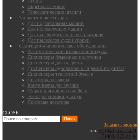
Сгоны
Скребки и лезвия
Телескопические штанги
Запчасти и аксессуары
Для подметальных машин
Для поломоечных машин
Для пылеводососов и экстракторов
Для пылесосов сухой уборки
Санитарно-гигиеническое оборудование
Автоматические освежители воздуха
Диспенсеры бумажных полотенец
Диспенсеры для салфеток
Диспенсеры одноразовых сидений на унитаз
Диспенсеры туалетной бумаги
Дозаторы для мыла
Контейнеры для мусора
Сушки для ковров и мебели
Электросушилки для рук
Локтевые дозаторы
CLOSE
Искать:
Поиск
Заказать звонок
тел.
+7 (843) 247-74-10
+7 (900) 322-04-84