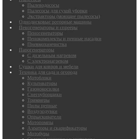
Пылеводососы
Пылесосы для сухой уборки
Экстракторы (моющие пылесосы)
Однодисковые роторные машины
Пеногенераторы и спрееры
Пеногенераторы
Пенокомплекты и пенные насадки
Пневмохимчистка
Парогенераторы
С дизельным нагревом
С электронагревом
Сушки для ковров и мебели
Техника для сада и огорода
Мотоблоки
Культиваторы
Газонокосилки
Снегоуборщики
Триммеры
Пилы цепные
Воздуходувки
Опрыскиватели
Мотопомпы
Аэраторы и скарификаторы
Мотобуры