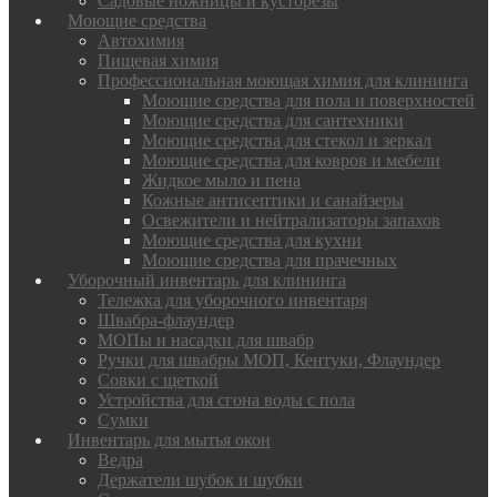
Садовые ножницы и кусторезы
Моющие средства
Автохимия
Пищевая химия
Профессиональная моющая химия для клининга
Моющие средства для пола и поверхностей
Моющие средства для сантехники
Моющие средства для стекол и зеркал
Моющие средства для ковров и мебели
Жидкое мыло и пена
Кожные антисептики и санайзеры
Освежители и нейтрализаторы запахов
Моющие средства для кухни
Моющие средства для прачечных
Уборочный инвентарь для клининга
Тележка для уборочного инвентаря
Швабра-флаундер
МОПы и насадки для швабр
Ручки для швабры МОП, Кентуки, Флаундер
Совки с щеткой
Устройства для сгона воды с пола
Сумки
Инвентарь для мытья окон
Ведра
Держатели шубок и шубки