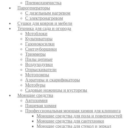
Пневмохимчистка
Парогенераторы
С дизельным нагревом
С электронагревом
Сушки для ковров и мебели
Техника для сада и огорода
Мотоблоки
Культиваторы
Газонокосилки
Снегоуборщики
Триммеры
Пилы цепные
Воздуходувки
Опрыскиватели
Мотопомпы
Аэраторы и скарификаторы
Мотобуры
Садовые ножницы и кусторезы
Моющие средства
Автохимия
Пищевая химия
Профессиональная моющая химия для клининга
Моющие средства для пола и поверхностей
Моющие средства для сантехники
Моющие средства для стекол и зеркал