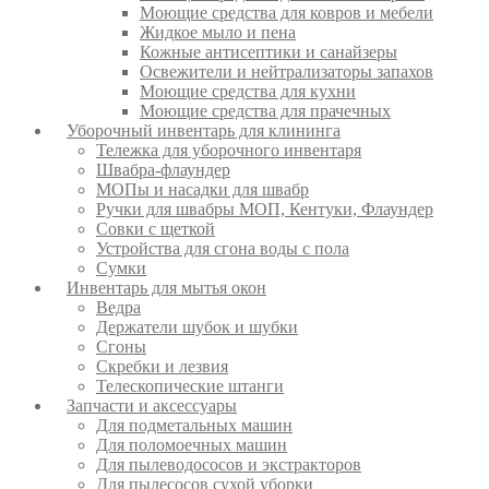
Моющие средства для ковров и мебели
Жидкое мыло и пена
Кожные антисептики и санайзеры
Освежители и нейтрализаторы запахов
Моющие средства для кухни
Моющие средства для прачечных
Уборочный инвентарь для клининга
Тележка для уборочного инвентаря
Швабра-флаундер
МОПы и насадки для швабр
Ручки для швабры МОП, Кентуки, Флаундер
Совки с щеткой
Устройства для сгона воды с пола
Сумки
Инвентарь для мытья окон
Ведра
Держатели шубок и шубки
Сгоны
Скребки и лезвия
Телескопические штанги
Запчасти и аксессуары
Для подметальных машин
Для поломоечных машин
Для пылеводососов и экстракторов
Для пылесосов сухой уборки