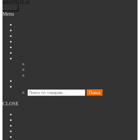
info@lir16.ru
Меню
Menu
О нас
Каталог
Новости
Ремонт и сервис
Аренда
Наши работы
Покупателям
Гарантия
Способы доставки
Способы оплаты
Контакты
Искать:
Поиск
CLOSE
О нас
Каталог
Аренда клинингового оборудования
Наши работы
Новости