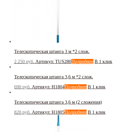
Honda
(0)
IPC Portotecnica
(0)
Jofel
(0)
KEDI
(0)
Ksitex
(0)
LAVOR
(0)
Nilfisk
(0)
Nowa
(0)
Palex
(0)
Телескопическая штанга 3 м *2 слож.
PATRIOT
(0)
Truvox
(0)
2 250
руб.
Артикул: TUS280
Подробнее
В 1 клик
TVX
(0)
Vialli
(0)
Телескопическая штанга 3,6 м *2 слож.
Vinnermyer
(0)
Viper
(0)
690
руб.
Артикул: Н1804
Подробнее
В 1 клик
WgClean
(0)
Турция
(2)
Телескопическая штанга 3,6 м (2 сложения)
820
руб.
Артикул: Н1805
Подробнее
В 1 клик