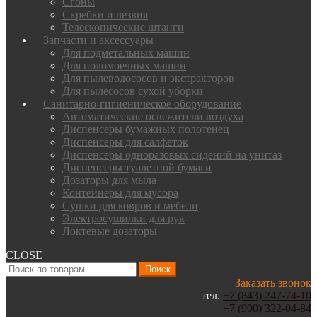
Сгоны
Скребки и лезвия
Телескопические штанги
Запчасти и аксессуары
Для подметальных машин
Для поломоечных машин
Для пылеводососов и экстракторов
Для пылесосов сухой уборки
Санитарно-гигиеническое оборудование
Автоматические освежители воздуха
Диспенсеры бумажных полотенец
Диспенсеры для салфеток
Диспенсеры одноразовых сидений на унитаз
Диспенсеры туалетной бумаги
Дозаторы для мыла
Контейнеры для мусора
Сушки для ковров и мебели
Электросушилки для рук
Локтевые дозаторы
CLOSE
Искать:
Поиск
Заказать звонок
тел.
+7 (843) 247-74-10
+7 (900) 322-04-84