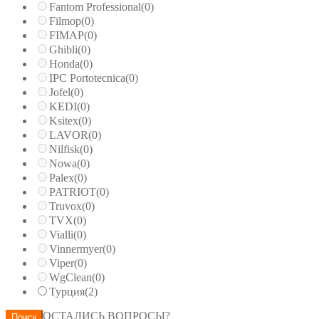
Fantom Professional
(0)
Filmop
(0)
FIMAP
(0)
Ghibli
(0)
Honda
(0)
IPC Portotecnica
(0)
Jofel
(0)
KEDI
(0)
Ksitex
(0)
LAVOR
(0)
Nilfisk
(0)
Nowa
(0)
Palex
(0)
PATRIOT
(0)
Truvox
(0)
TVX
(0)
Vialli
(0)
Vinnermyer
(0)
Viper
(0)
WgClean
(0)
Турция
(2)
ОСТАЛИСЬ ВОПРОСЫ?
Поиск