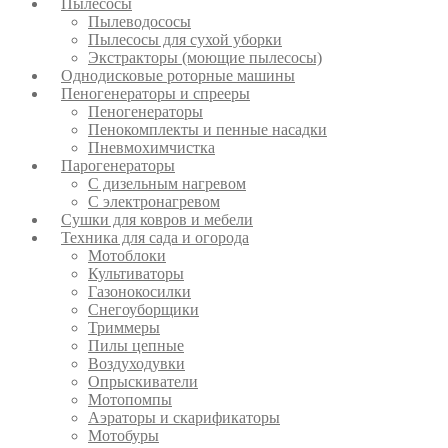
Пылесосы
Пылеводососы
Пылесосы для сухой уборки
Экстракторы (моющие пылесосы)
Однодисковые роторные машины
Пеногенераторы и спрееры
Пеногенераторы
Пенокомплекты и пенные насадки
Пневмохимчистка
Парогенераторы
С дизельным нагревом
С электронагревом
Сушки для ковров и мебели
Техника для сада и огорода
Мотоблоки
Культиваторы
Газонокосилки
Снегоуборщики
Триммеры
Пилы цепные
Воздуходувки
Опрыскиватели
Мотопомпы
Аэраторы и скарификаторы
Мотобуры