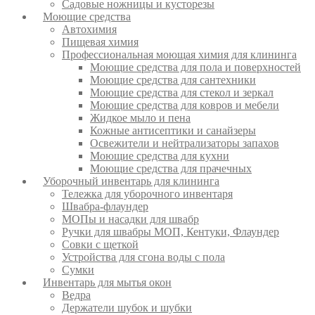
Садовые ножницы и кусторезы
Моющие средства
Автохимия
Пищевая химия
Профессиональная моющая химия для клининга
Моющие средства для пола и поверхностей
Моющие средства для сантехники
Моющие средства для стекол и зеркал
Моющие средства для ковров и мебели
Жидкое мыло и пена
Кожные антисептики и санайзеры
Освежители и нейтрализаторы запахов
Моющие средства для кухни
Моющие средства для прачечных
Уборочный инвентарь для клининга
Тележка для уборочного инвентаря
Швабра-флаундер
МОПы и насадки для швабр
Ручки для швабры МОП, Кентуки, Флаундер
Совки с щеткой
Устройства для сгона воды с пола
Сумки
Инвентарь для мытья окон
Ведра
Держатели шубок и шубки