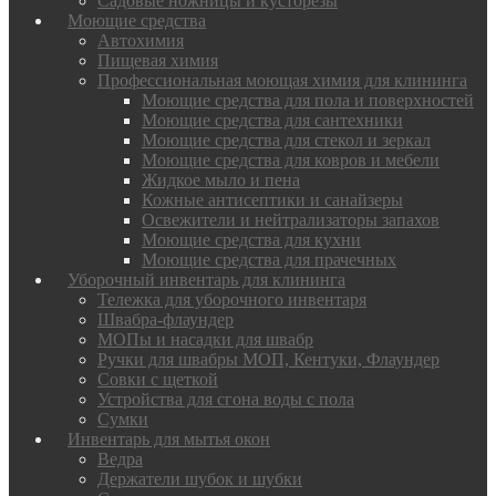
Садовые ножницы и кусторезы
Моющие средства
Автохимия
Пищевая химия
Профессиональная моющая химия для клининга
Моющие средства для пола и поверхностей
Моющие средства для сантехники
Моющие средства для стекол и зеркал
Моющие средства для ковров и мебели
Жидкое мыло и пена
Кожные антисептики и санайзеры
Освежители и нейтрализаторы запахов
Моющие средства для кухни
Моющие средства для прачечных
Уборочный инвентарь для клининга
Тележка для уборочного инвентаря
Швабра-флаундер
МОПы и насадки для швабр
Ручки для швабры МОП, Кентуки, Флаундер
Совки с щеткой
Устройства для сгона воды с пола
Сумки
Инвентарь для мытья окон
Ведра
Держатели шубок и шубки