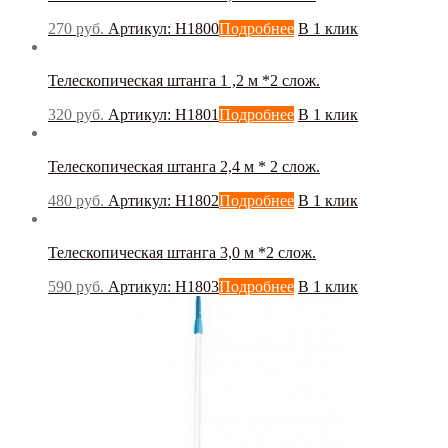
Аккумуляторный
(0)
270
руб.
Артикул: Н1800
Подробнее
В 1 клик
Бензиновый
(0)
Ручной
(0)
Электрический
(0)
Телескопическая штанга 1 ,2 м *2 слож.
Рабочая ширина, мм
320
руб.
Артикул: Н1801
Подробнее
В 1 клик
Телескопическая штанга 2,4 м * 2 слож.
Производитель
480
руб.
Артикул: Н1802
Подробнее
В 1 клик
Baiyun
(0)
Телескопическая штанга 3,0 м *2 слож.
Bennett
(0)
Caiman
(0)
590
руб.
Артикул: Н1803
Подробнее
В 1 клик
Comac
(0)
DISCOVER
(0)
Efco
(0)
EVOline
(0)
Fantom Professional
(0)
Filmop
(0)
FIMAP
(0)
Ghibli
(0)