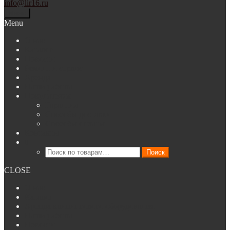
info@lir16.ru
Меню
Menu
О нас
Каталог
Новости
Ремонт и сервис
Аренда
Наши работы
Покупателям
Гарантия
Способы доставки
Способы оплаты
Контакты
Искать:
Поиск
CLOSE
О нас
Каталог
Аренда клинингового оборудования
Наши работы
Новости