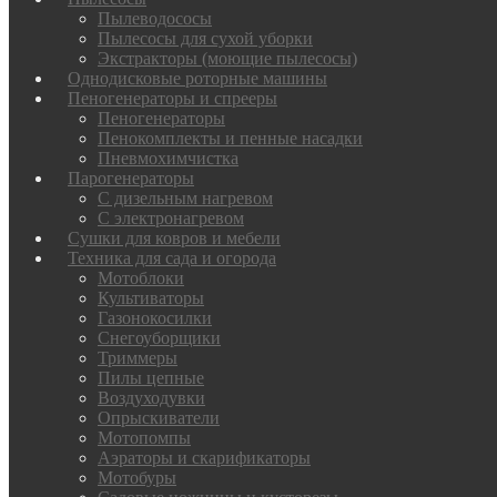
Пылеводососы
Пылесосы для сухой уборки
Экстракторы (моющие пылесосы)
Однодисковые роторные машины
Пеногенераторы и спрееры
Пеногенераторы
Пенокомплекты и пенные насадки
Пневмохимчистка
Парогенераторы
С дизельным нагревом
С электронагревом
Сушки для ковров и мебели
Техника для сада и огорода
Мотоблоки
Культиваторы
Газонокосилки
Снегоуборщики
Триммеры
Пилы цепные
Воздуходувки
Опрыскиватели
Мотопомпы
Аэраторы и скарификаторы
Мотобуры