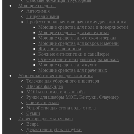
Садовые ножницы и кусторезы
Моющие средства
Автохимия
Пищевая химия
Профессиональная моющая химия для клининга
Моющие средства для пола и поверхностей
Моющие средства для сантехники
Моющие средства для стекол и зеркал
Моющие средства для ковров и мебели
Жидкое мыло и пена
Кожные антисептики и санайзеры
Освежители и нейтрализаторы запахов
Моющие средства для кухни
Моющие средства для прачечных
Уборочный инвентарь для клининга
Тележка для уборочного инвентаря
Швабра-флаундер
МОПы и насадки для швабр
Ручки для швабры МОП, Кентуки, Флаундер
Совки с щеткой
Устройства для сгона воды с пола
Сумки
Инвентарь для мытья окон
Ведра
Держатели шубок и шубки