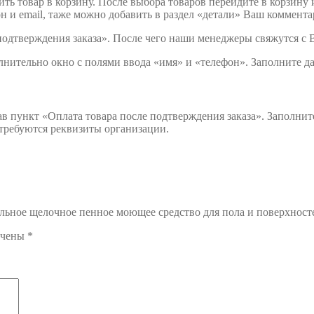
ить товар в корзину. После выбора товаров перейдите в корзину 
 и email, таже можно добавить в раздел «детали» Ваш комментар
подтверждения заказа». После чего наши менеджеры свяжутся с 
лнительно окно с полями ввода «имя» и «телефон». Заполните д
ав пункт «Оплата товара после подтверждения заказа». Заполни
отребуются реквизиты организации.
ьное щелочное пенное моющее средство для пола и поверхносте
ечены
*