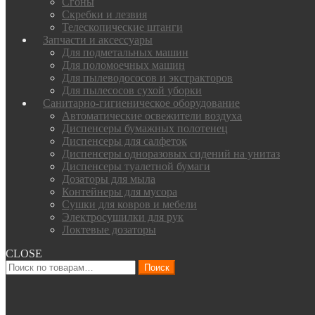
Сгоны
Скребки и лезвия
Телескопические штанги
Запчасти и аксессуары
Для подметальных машин
Для поломоечных машин
Для пылеводососов и экстракторов
Для пылесосов сухой уборки
Санитарно-гигиеническое оборудование
Автоматические освежители воздуха
Диспенсеры бумажных полотенец
Диспенсеры для салфеток
Диспенсеры одноразовых сидений на унитаз
Диспенсеры туалетной бумаги
Дозаторы для мыла
Контейнеры для мусора
Сушки для ковров и мебели
Электросушилки для рук
Локтевые дозаторы
CLOSE
Искать:
Поиск