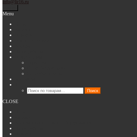
info@lir16.ru
Меню
Menu
О нас
Каталог
Новости
Ремонт и сервис
Аренда
Наши работы
Покупателям
Гарантия
Способы доставки
Способы оплаты
Контакты
Искать:
Поиск
CLOSE
О нас
Каталог
Аренда клинингового оборудования
Наши работы
Новости