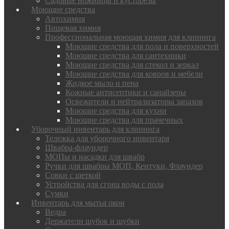
Садовые ножницы и кусторезы
Моющие средства
Автохимия
Пищевая химия
Профессиональная моющая химия для клининга
Моющие средства для пола и поверхностей
Моющие средства для сантехники
Моющие средства для стекол и зеркал
Моющие средства для ковров и мебели
Жидкое мыло и пена
Кожные антисептики и санайзеры
Освежители и нейтрализаторы запахов
Моющие средства для кухни
Моющие средства для прачечных
Уборочный инвентарь для клининга
Тележка для уборочного инвентаря
Швабра-флаундер
МОПы и насадки для швабр
Ручки для швабры МОП, Кентуки, Флаундер
Совки с щеткой
Устройства для сгона воды с пола
Сумки
Инвентарь для мытья окон
Ведра
Держатели шубок и шубки