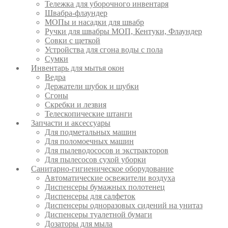
Тележка для уборочного инвентаря
Швабра-флаундер
МОПы и насадки для швабр
Ручки для швабры МОП, Кентуки, Флаундер
Совки с щеткой
Устройства для сгона воды с пола
Сумки
Инвентарь для мытья окон
Ведра
Держатели шубок и шубки
Сгоны
Скребки и лезвия
Телескопические штанги
Запчасти и аксессуары
Для подметальных машин
Для поломоечных машин
Для пылеводососов и экстракторов
Для пылесосов сухой уборки
Санитарно-гигиеническое оборудование
Автоматические освежители воздуха
Диспенсеры бумажных полотенец
Диспенсеры для салфеток
Диспенсеры одноразовых сидений на унитаз
Диспенсеры туалетной бумаги
Дозаторы для мыла