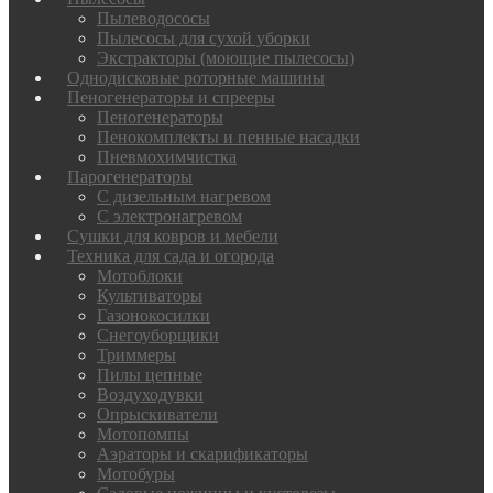
Пылеводососы
Пылесосы для сухой уборки
Экстракторы (моющие пылесосы)
Однодисковые роторные машины
Пеногенераторы и спрееры
Пеногенераторы
Пенокомплекты и пенные насадки
Пневмохимчистка
Парогенераторы
С дизельным нагревом
С электронагревом
Сушки для ковров и мебели
Техника для сада и огорода
Мотоблоки
Культиваторы
Газонокосилки
Снегоуборщики
Триммеры
Пилы цепные
Воздуходувки
Опрыскиватели
Мотопомпы
Аэраторы и скарификаторы
Мотобуры