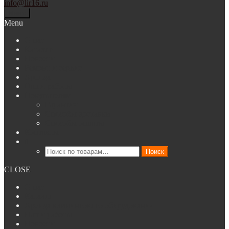
info@lir16.ru
Меню
Menu
О нас
Каталог
Новости
Ремонт и сервис
Аренда
Наши работы
Покупателям
Гарантия
Способы доставки
Способы оплаты
Контакты
Искать:
Поиск
CLOSE
О нас
Каталог
Аренда клинингового оборудования
Наши работы
Новости