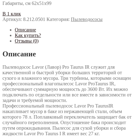
Габариты, см 62x51x99
В 1 клик
Артикул:
8.212.0501
Категория:
Пылеводососы
Описание
Как купить?
Отзывы (0)
Описание
Пылеводосос Lavor (Лавор) Pro Taurus IR служит для
качественной и быстрой уборки больших территорий от
сухого и влажного мусора. Три турбины, которыми оснащен
профессиональный влагопылесос Lavor ProTaurus IR,
обеспечивают суммарную мощность до 3600 Вт. Их можно
подключать по отдельности или все вместе в зависимости от
задачи и требуемой мощности.
Профессиональный пылеводосос Lavor Pro TaurusIR
накапливает мусор в баке из нержавеющей стали, объем
которого 78 л. Поплавковый переключатель защищает бак от
случайного переполнения. Опустошение бака происходит
путем опрокидывания. Пылесос для сухой уборки и сбора
жидкости Lavor Pro Taurus I R имеет вес 27 кг.