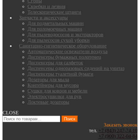
Сгоны
Скребки и лезвия
Телескопические штанги
Запчасти и аксессуары
Для подметальных машин
Для поломоечных машин
Для пылеводососов и экстракторов
Для пылесосов сухой уборки
Санитарно-гигиеническое оборудование
Автоматические освежители воздуха
Диспенсеры бумажных полотенец
Диспенсеры для салфеток
Диспенсеры одноразовых сидений на унитаз
Диспенсеры туалетной бумаги
Дозаторы для мыла
Контейнеры для мусора
Сушки для ковров и мебели
Электросушилки для рук
Локтевые дозаторы
CLOSE
Искать:
Поиск
Заказать звонок
тел.
+7 (843) 247-74-10
+7 (900) 322-04-84