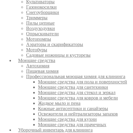
Культиваторы
Газонокосилки
Снегоуборщики
Триммеры
Пилы цепные
Воздуходувки
Опрыскиватели
Мотопомпы
Аэраторы и скарификаторы
Мотобуры
Садовые ножницы и кусторезы
Моющие средства
Автохимия
Пищевая химия
Профессиональная моющая химия для клининга
Моющие средства для пола и поверхностей
Моющие средства для сантехники
Моющие средства для стекол и зеркал
Моющие средства для ковров и мебели
Жидкое мыло и пена
Кожные антисептики и санайзеры
Освежители и нейтрализаторы запахов
Моющие средства для кухни
Моющие средства для прачечных
Уборочный инвентарь для клининга