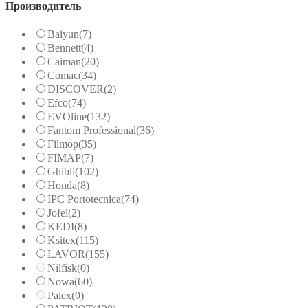
Производитель
Baiyun
(7)
Bennett
(4)
Caiman
(20)
Comac
(34)
DISCOVER
(2)
Efco
(74)
EVOline
(132)
Fantom Professional
(36)
Filmop
(35)
FIMAP
(7)
Ghibli
(102)
Honda
(8)
IPC Portotecnica
(74)
Jofel
(2)
KEDI
(8)
Ksitex
(115)
LAVOR
(155)
Nilfisk
(0)
Nowa
(60)
Palex
(0)