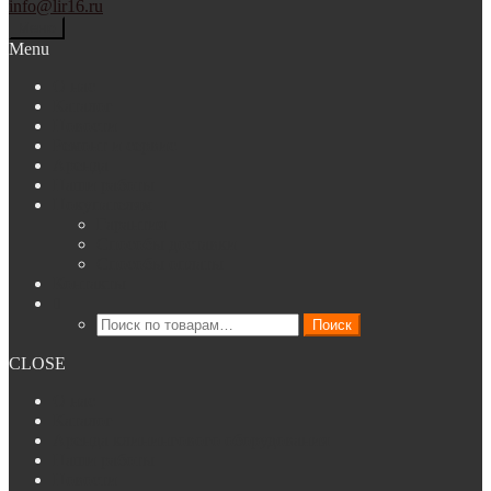
info@lir16.ru
Меню
Menu
О нас
Каталог
Новости
Ремонт и сервис
Аренда
Наши работы
Покупателям
Гарантия
Способы доставки
Способы оплаты
Контакты
Искать:
Поиск
CLOSE
О нас
Каталог
Аренда клинингового оборудования
Наши работы
Новости