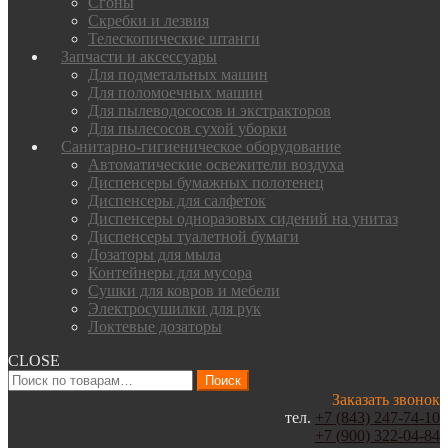
Сгоны
Скребки и лезвия
Телескопические штанги
Запчасти и аксессуары
Для подметальных машин
Для поломоечных машин
Для пылеводососов и экстракторов
Для пылесосов сухой уборки
Санитарно-гигиеническое оборудование
Автоматические освежители воздуха
Диспенсеры бумажных полотенец
Диспенсеры для салфеток
Диспенсеры одноразовых сидений на унитаз
Диспенсеры туалетной бумаги
Дозаторы для мыла
Контейнеры для мусора
Сушки для ковров и мебели
Электросушилки для рук
Локтевые дозаторы
CLOSE
Искать:
Поиск
Заказать звонок
тел.
+7 (843) 247-74-10
+7 (900) 322-04-84