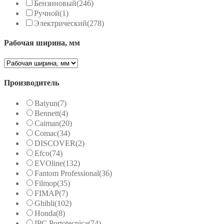
Бензиновый
(246)
Ручной
(1)
Электрический
(278)
Рабочая ширина, мм
Производитель
Baiyun
(7)
Bennett
(4)
Caiman
(20)
Comac
(34)
DISCOVER
(2)
Efco
(74)
EVOline
(132)
Fantom Professional
(36)
Filmop
(35)
FIMAP
(7)
Ghibli
(102)
Honda
(8)
IPC Portotecnica
(74)