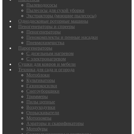
Пылеводососы
Пылесосы для сухой уборки
Экстракторы (моющие пылесосы)
Однодисковые роторные машины
Пеногенераторы и спрееры
Пеногенераторы
Пенокомплекты и пенные насадки
Пневмохимчистка
Парогенераторы
С дизельным нагревом
С электронагревом
Сушки для ковров и мебели
Техника для сада и огорода
Мотоблоки
Культиваторы
Газонокосилки
Снегоуборщики
Триммеры
Пилы цепные
Воздуходувки
Опрыскиватели
Мотопомпы
Аэраторы и скарификаторы
Мотобуры