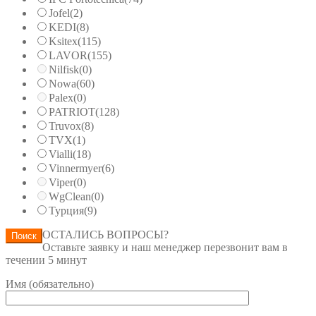
Jofel
(2)
KEDI
(8)
Ksitex
(115)
LAVOR
(155)
Nilfisk
(0)
Nowa
(60)
Palex
(0)
PATRIOT
(128)
Truvox
(8)
TVX
(1)
Vialli
(18)
Vinnermyer
(6)
Viper
(0)
WgClean
(0)
Турция
(9)
ОСТАЛИСЬ ВОПРОСЫ?
Поиск
Оставьте заявку и наш менеджер перезвонит вам в
течении 5 минут
Имя (обязательно)