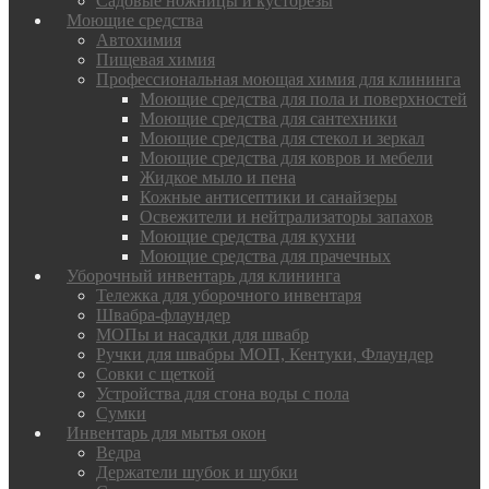
Садовые ножницы и кусторезы
Моющие средства
Автохимия
Пищевая химия
Профессиональная моющая химия для клининга
Моющие средства для пола и поверхностей
Моющие средства для сантехники
Моющие средства для стекол и зеркал
Моющие средства для ковров и мебели
Жидкое мыло и пена
Кожные антисептики и санайзеры
Освежители и нейтрализаторы запахов
Моющие средства для кухни
Моющие средства для прачечных
Уборочный инвентарь для клининга
Тележка для уборочного инвентаря
Швабра-флаундер
МОПы и насадки для швабр
Ручки для швабры МОП, Кентуки, Флаундер
Совки с щеткой
Устройства для сгона воды с пола
Сумки
Инвентарь для мытья окон
Ведра
Держатели шубок и шубки