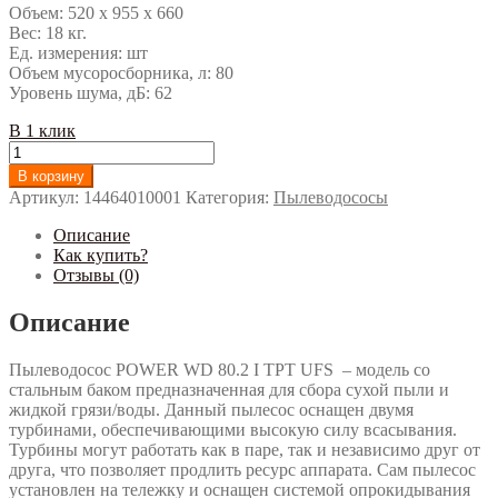
Объем: 520 x 955 x 660
Вес: 18 кг.
Ед. измерения: шт
Объем мусоросборника, л: 80
Уровень шума, дБ: 62
В 1 клик
Количество
Пылеводосос
В корзину
(две
Артикул:
14464010001
Категория:
Пылеводососы
турбины)
Ghibli
Описание
Power
Как купить?
WD
Отзывы (0)
80.2
I
Описание
TPT
UFS
Пылеводосос POWER WD 80.2 I TPT UFS – модель со
стальным баком предназначенная для сбора сухой пыли и
жидкой грязи/воды. Данный пылесос оснащен двумя
турбинами, обеспечивающими высокую силу всасывания.
Турбины могут работать как в паре, так и независимо друг от
друга, что позволяет продлить ресурс аппарата. Сам пылесос
установлен на тележку и оснащен системой опрокидывания