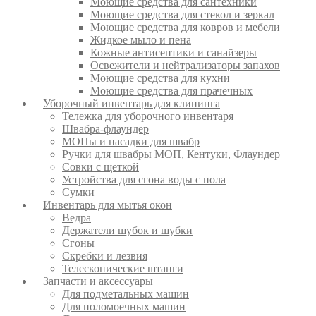
Моющие средства для сантехники
Моющие средства для стекол и зеркал
Моющие средства для ковров и мебели
Жидкое мыло и пена
Кожные антисептики и санайзеры
Освежители и нейтрализаторы запахов
Моющие средства для кухни
Моющие средства для прачечных
Уборочный инвентарь для клининга
Тележка для уборочного инвентаря
Швабра-флаундер
МОПы и насадки для швабр
Ручки для швабры МОП, Кентуки, Флаундер
Совки с щеткой
Устройства для сгона воды с пола
Сумки
Инвентарь для мытья окон
Ведра
Держатели шубок и шубки
Сгоны
Скребки и лезвия
Телескопические штанги
Запчасти и аксессуары
Для подметальных машин
Для поломоечных машин