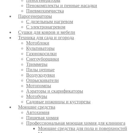
Пеногенераторы
Пенокомплекты и пенные насадки
Пневмохимчистка
Парогенераторы
С дизельным нагревом
С электронагревом
Сушки для ковров и мебели
Техника для сада и огорода
Мотоблоки
Культиваторы
Газонокосилки
Снегоуборщики
Триммеры
Пилы цепные
Воздуходувки
Опрыскиватели
Мотопомпы
Аэраторы и скарификаторы
Мотобуры
Садовые ножницы и кусторезы
Моющие средства
Автохимия
Пищевая химия
Профессиональная моющая химия для клининга
Моющие средства для пола и поверхностей