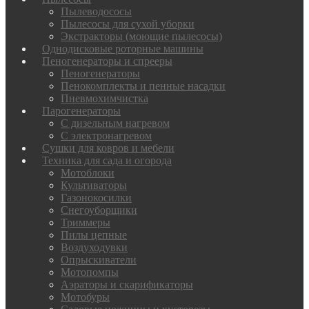
Пылеводососы
Пылесосы для сухой уборки
Экстракторы (моющие пылесосы)
Однодисковые роторные машины
Пеногенераторы и спрееры
Пеногенераторы
Пенокомплекты и пенные насадки
Пневмохимчистка
Парогенераторы
С дизельным нагревом
С электронагревом
Сушки для ковров и мебели
Техника для сада и огорода
Мотоблоки
Культиваторы
Газонокосилки
Снегоуборщики
Триммеры
Пилы цепные
Воздуходувки
Опрыскиватели
Мотопомпы
Аэраторы и скарификаторы
Мотобуры