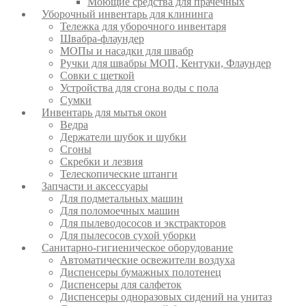
Моющие средства для прачечных
Уборочный инвентарь для клининга
Тележка для уборочного инвентаря
Швабра-флаундер
МОПы и насадки для швабр
Ручки для швабры МОП, Кентуки, Флаундер
Совки с щеткой
Устройства для сгона воды с пола
Сумки
Инвентарь для мытья окон
Ведра
Держатели шубок и шубки
Сгоны
Скребки и лезвия
Телескопические штанги
Запчасти и аксессуары
Для подметальных машин
Для поломоечных машин
Для пылеводососов и экстракторов
Для пылесосов сухой уборки
Санитарно-гигиеническое оборудование
Автоматические освежители воздуха
Диспенсеры бумажных полотенец
Диспенсеры для салфеток
Диспенсеры одноразовых сидений на унитаз