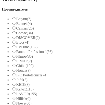
Производитель
Baiyun
(7)
Bennett
(4)
Caiman
(20)
Comac
(34)
DISCOVER
(2)
Efco
(74)
EVOline
(132)
Fantom Professional
(36)
Filmop
(35)
FIMAP
(7)
Ghibli
(102)
Honda
(8)
IPC Portotecnica
(74)
Jofel
(2)
KEDI
(8)
Ksitex
(115)
LAVOR
(155)
Nilfisk
(0)
Nowa
(60)