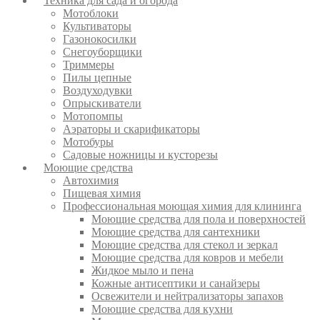
Техника для сада и огорода
Мотоблоки
Культиваторы
Газонокосилки
Снегоуборщики
Триммеры
Пилы цепные
Воздуходувки
Опрыскиватели
Мотопомпы
Аэраторы и скарификаторы
Мотобуры
Садовые ножницы и кусторезы
Моющие средства
Автохимия
Пищевая химия
Профессиональная моющая химия для клининга
Моющие средства для пола и поверхностей
Моющие средства для сантехники
Моющие средства для стекол и зеркал
Моющие средства для ковров и мебели
Жидкое мыло и пена
Кожные антисептики и санайзеры
Освежители и нейтрализаторы запахов
Моющие средства для кухни