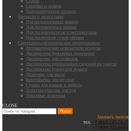
Сгоны
Скребки и лезвия
Телескопические штанги
Запчасти и аксессуары
Для подметальных машин
Для поломоечных машин
Для пылеводососов и экстракторов
Для пылесосов сухой уборки
Санитарно-гигиеническое оборудование
Автоматические освежители воздуха
Диспенсеры бумажных полотенец
Диспенсеры для салфеток
Диспенсеры одноразовых сидений на унитаз
Диспенсеры туалетной бумаги
Дозаторы для мыла
Контейнеры для мусора
Сушки для ковров и мебели
Электросушилки для рук
Локтевые дозаторы
CLOSE
Искать:
Поиск
Заказать звонок
тел.
+7 (843) 247-74-10
+7 (900) 322-04-84