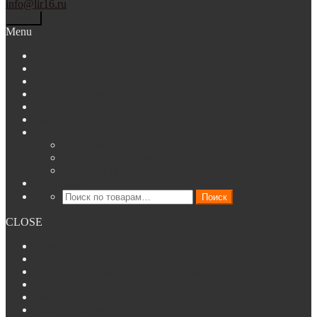
info@lir16.ru
Меню
Menu
О нас
Каталог
Новости
Ремонт и сервис
Аренда
Наши работы
Покупателям
Гарантия
Способы доставки
Способы оплаты
Контакты
Искать:
Поиск
CLOSE
О нас
Каталог
Аренда клинингового оборудования
Наши работы
Новости
Ремонт и сервис