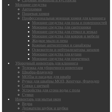
Садовые ножницы и кусторезы
Моющие средства
Автохимия
Пищевая химия
Профессиональная моющая химия для клининга
Моющие средства для пола и поверхностей
Моющие средства для сантехники
Моющие средства для стекол и зеркал
Моющие средства для ковров и мебели
Жидкое мыло и пена
Кожные антисептики и санайзеры
Освежители и нейтрализаторы запахов
Моющие средства для кухни
Моющие средства для прачечных
Уборочный инвентарь для клининга
Тележка для уборочного инвентаря
Швабра-флаундер
МОПы и насадки для швабр
Ручки для швабры МОП, Кентуки, Флаундер
Совки с щеткой
Устройства для сгона воды с пола
Сумки
Инвентарь для мытья окон
Ведра
Держатели шубок и шубки