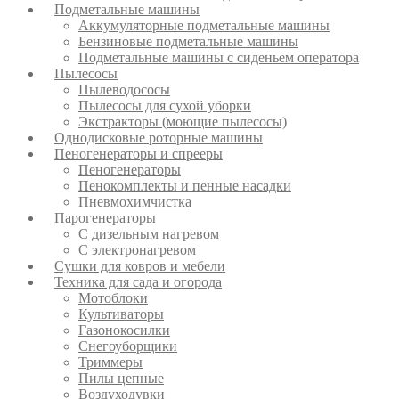
Подметальные машины
Аккумуляторные подметальные машины
Бензиновые подметальные машины
Подметальные машины с сиденьем оператора
Пылесосы
Пылеводососы
Пылесосы для сухой уборки
Экстракторы (моющие пылесосы)
Однодисковые роторные машины
Пеногенераторы и спрееры
Пеногенераторы
Пенокомплекты и пенные насадки
Пневмохимчистка
Парогенераторы
С дизельным нагревом
С электронагревом
Сушки для ковров и мебели
Техника для сада и огорода
Мотоблоки
Культиваторы
Газонокосилки
Снегоуборщики
Триммеры
Пилы цепные
Воздуходувки