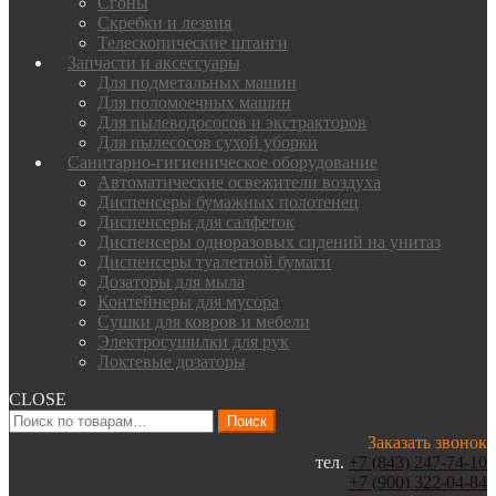
Сгоны
Скребки и лезвия
Телескопические штанги
Запчасти и аксессуары
Для подметальных машин
Для поломоечных машин
Для пылеводососов и экстракторов
Для пылесосов сухой уборки
Санитарно-гигиеническое оборудование
Автоматические освежители воздуха
Диспенсеры бумажных полотенец
Диспенсеры для салфеток
Диспенсеры одноразовых сидений на унитаз
Диспенсеры туалетной бумаги
Дозаторы для мыла
Контейнеры для мусора
Сушки для ковров и мебели
Электросушилки для рук
Локтевые дозаторы
CLOSE
Искать:
Поиск
Заказать звонок
тел.
+7 (843) 247-74-10
+7 (900) 322-04-84