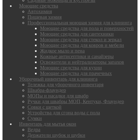
Садовые ножницы и кусторезы
Моющие средства
Автохимия
Пищевая химия
Профессиональная моющая химия для клининга
Моющие средства для пола и поверхностей
Моющие средства для сантехники
Моющие средства для стекол и зеркал
Моющие средства для ковров и мебели
Жидкое мыло и пена
Кожные антисептики и санайзеры
Освежители и нейтрализаторы запахов
Моющие средства для кухни
Моющие средства для прачечных
Уборочный инвентарь для клининга
Тележка для уборочного инвентаря
Швабра-флаундер
МОПы и насадки для швабр
Ручки для швабры МОП, Кентуки, Флаундер
Совки с щеткой
Устройства для сгона воды с пола
Сумки
Инвентарь для мытья окон
Ведра
Держатели шубок и шубки