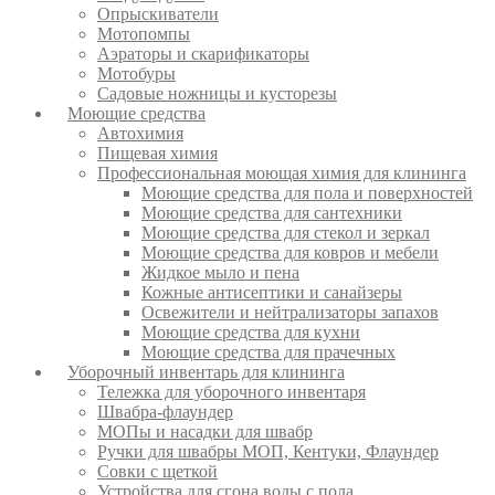
Опрыскиватели
Мотопомпы
Аэраторы и скарификаторы
Мотобуры
Садовые ножницы и кусторезы
Моющие средства
Автохимия
Пищевая химия
Профессиональная моющая химия для клининга
Моющие средства для пола и поверхностей
Моющие средства для сантехники
Моющие средства для стекол и зеркал
Моющие средства для ковров и мебели
Жидкое мыло и пена
Кожные антисептики и санайзеры
Освежители и нейтрализаторы запахов
Моющие средства для кухни
Моющие средства для прачечных
Уборочный инвентарь для клининга
Тележка для уборочного инвентаря
Швабра-флаундер
МОПы и насадки для швабр
Ручки для швабры МОП, Кентуки, Флаундер
Совки с щеткой
Устройства для сгона воды с пола