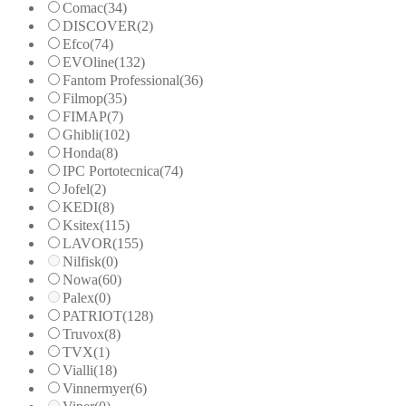
Comac
(34)
DISCOVER
(2)
Efco
(74)
EVOline
(132)
Fantom Professional
(36)
Filmop
(35)
FIMAP
(7)
Ghibli
(102)
Honda
(8)
IPC Portotecnica
(74)
Jofel
(2)
KEDI
(8)
Ksitex
(115)
LAVOR
(155)
Nilfisk
(0)
Nowa
(60)
Palex
(0)
PATRIOT
(128)
Truvox
(8)
TVX
(1)
Vialli
(18)
Vinnermyer
(6)