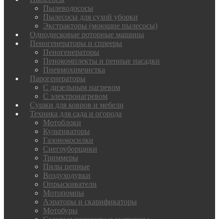
Пылеводососы
Пылесосы для сухой уборки
Экстракторы (моющие пылесосы)
Однодисковые роторные машины
Пеногенераторы и спрееры
Пеногенераторы
Пенокомплекты и пенные насадки
Пневмохимчистка
Парогенераторы
С дизельным нагревом
С электронагревом
Сушки для ковров и мебели
Техника для сада и огорода
Мотоблоки
Культиваторы
Газонокосилки
Снегоуборщики
Триммеры
Пилы цепные
Воздуходувки
Опрыскиватели
Мотопомпы
Аэраторы и скарификаторы
Мотобуры