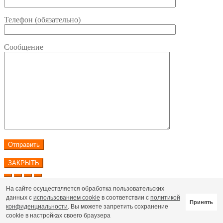
Телефон (обязательно)
Сообщение
ЗАКРЫТЬ
На сайте осуществляется обработка пользовательских
© 2026 ООО ЛИР
данных с
использованием cookie
в соответствии с
политикой
Пользовательское соглашение
Принять
конфиденциальности
. Вы можете запретить сохранение
Политика обработки персональных данных
0
cookie в настройках своего браузера
Напишите нам