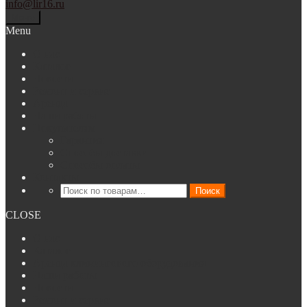
info@lir16.ru
Меню
Menu
О нас
Каталог
Новости
Ремонт и сервис
Аренда
Наши работы
Покупателям
Гарантия
Способы доставки
Способы оплаты
Контакты
Искать:
Поиск
CLOSE
О нас
Каталог
Аренда клинингового оборудования
Наши работы
Новости
Ремонт и сервис