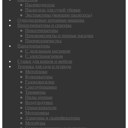
Пылеводососы
Пылесосы для сухой уборки
Экстракторы (моющие пылесосы)
Однодисковые роторные машины
Пеногенераторы и спрееры
Пеногенераторы
Пенокомплекты и пенные насадки
Пневмохимчистка
Парогенераторы
С дизельным нагревом
С электронагревом
Сушки для ковров и мебели
Техника для сада и огорода
Мотоблоки
Культиваторы
Газонокосилки
Снегоуборщики
Триммеры
Пилы цепные
Воздуходувки
Опрыскиватели
Мотопомпы
Аэраторы и скарификаторы
Мотобуры