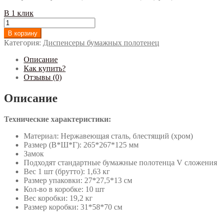
В 1 клик
Количество
Диспенсер
В корзину
Ksitex
Категория:
Диспенсеры бумажных полотенец
TН-5823
SSN
Описание
Как купить?
Отзывы (0)
Описание
Технические характеристики:
Материал: Нержавеющая сталь, блестящий (хром)
Размер (В*Ш*Г): 265*267*125 мм
Замок
Подходят стандартные бумажные полотенца V сложения
Вес 1 шт (брутто): 1,63 кг
Размер упаковки: 27*27,5*13 см
Кол-во в коробке: 10 шт
Вес коробки: 19,2 кг
Размер коробки: 31*58*70 см