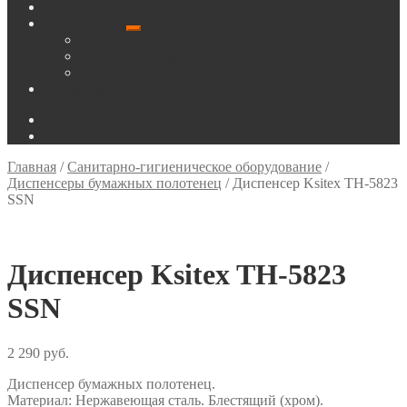
Ремонт и сервис
Покупателям
Развернутое
Гарантия
вложенное
Способы доставки
меню
Способы оплаты
Контакты
0
руб.
0 товаров
Главная
/
Санитарно-гигиеническое оборудование
/
Диспенсеры бумажных полотенец
/
Диспенсер Ksitex TН-5823
SSN
Диспенсер Ksitex TН-5823
SSN
2 290
руб.
Диспенсер бумажных полотенец.
Материал: Нержавеющая сталь. Блестящий (хром).