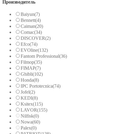
Производитель
Baiyun
(7)
Bennett
(4)
Caiman
(20)
Comac
(34)
DISCOVER
(2)
Efco
(74)
EVOline
(132)
Fantom Professional
(36)
Filmop
(35)
FIMAP
(7)
Ghibli
(102)
Honda
(8)
IPC Portotecnica
(74)
Jofel
(2)
KEDI
(8)
Ksitex
(115)
LAVOR
(155)
Nilfisk
(0)
Nowa
(60)
Palex
(0)
PATRIOT
(128)