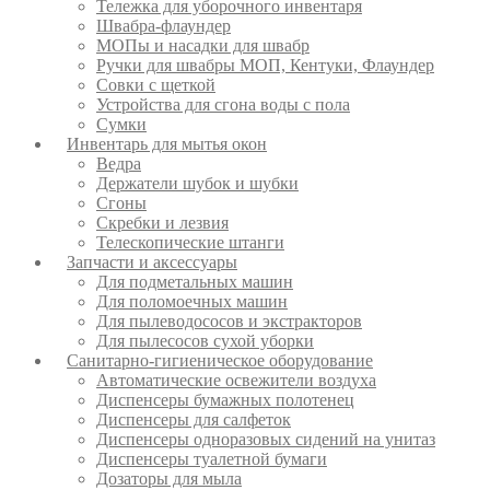
Тележка для уборочного инвентаря
Швабра-флаундер
МОПы и насадки для швабр
Ручки для швабры МОП, Кентуки, Флаундер
Совки с щеткой
Устройства для сгона воды с пола
Сумки
Инвентарь для мытья окон
Ведра
Держатели шубок и шубки
Сгоны
Скребки и лезвия
Телескопические штанги
Запчасти и аксессуары
Для подметальных машин
Для поломоечных машин
Для пылеводососов и экстракторов
Для пылесосов сухой уборки
Санитарно-гигиеническое оборудование
Автоматические освежители воздуха
Диспенсеры бумажных полотенец
Диспенсеры для салфеток
Диспенсеры одноразовых сидений на унитаз
Диспенсеры туалетной бумаги
Дозаторы для мыла