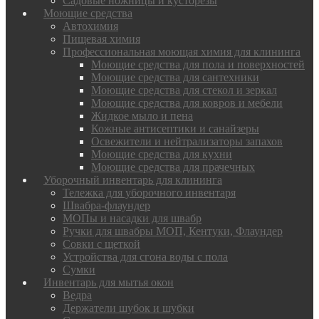
Садовые ножницы и кусторезы
Моющие средства
Автохимия
Пищевая химия
Профессиональная моющая химия для клининга
Моющие средства для пола и поверхностей
Моющие средства для сантехники
Моющие средства для стекол и зеркал
Моющие средства для ковров и мебели
Жидкое мыло и пена
Кожные антисептики и санайзеры
Освежители и нейтрализаторы запахов
Моющие средства для кухни
Моющие средства для прачечных
Уборочный инвентарь для клининга
Тележка для уборочного инвентаря
Швабра-флаундер
МОПы и насадки для швабр
Ручки для швабры МОП, Кентуки, Флаундер
Совки с щеткой
Устройства для сгона воды с пола
Сумки
Инвентарь для мытья окон
Ведра
Держатели шубок и шубки