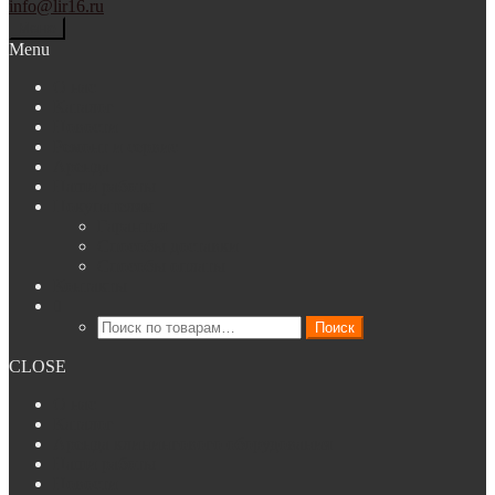
info@lir16.ru
Меню
Menu
О нас
Каталог
Новости
Ремонт и сервис
Аренда
Наши работы
Покупателям
Гарантия
Способы доставки
Способы оплаты
Контакты
Искать:
Поиск
CLOSE
О нас
Каталог
Аренда клинингового оборудования
Наши работы
Новости