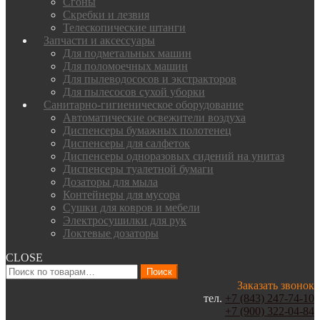
Сгоны
Скребки и лезвия
Телескопические штанги
Запчасти и аксессуары
Для подметальных машин
Для поломоечных машин
Для пылеводососов и экстракторов
Для пылесосов сухой уборки
Санитарно-гигиеническое оборудование
Автоматические освежители воздуха
Диспенсеры бумажных полотенец
Диспенсеры для салфеток
Диспенсеры одноразовых сидений на унитаз
Диспенсеры туалетной бумаги
Дозаторы для мыла
Контейнеры для мусора
Сушки для ковров и мебели
Электросушилки для рук
Локтевые дозаторы
CLOSE
Искать:
Поиск
Заказать звонок
тел.
+7 (843) 247-74-10
+7 (900) 322-04-84