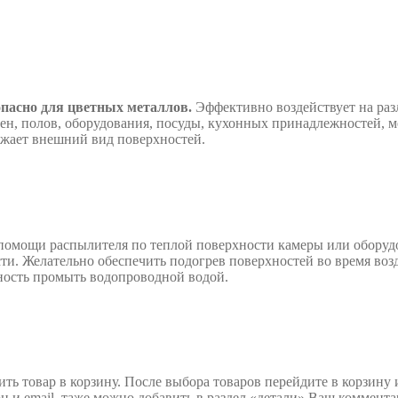
опасно для цветных металлов.
Эффективно воздействует на раз
тен, полов, оборудования, посуды, кухонных принадлежностей, м
ежает внешний вид поверхностей.
 помощи распылителя по теплой поверхности камеры или оборудо
сти. Желательно обеспечить подогрев поверхностей во время воз
ность промыть водопроводной водой.
ить товар в корзину. После выбора товаров перейдите в корзину 
 и email, таже можно добавить в раздел «детали» Ваш комментар