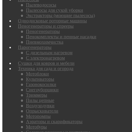
Пылеводососы
Пылесосы для сухой уборки
Экстракторы (моющие пылесосы)
Однодисковые роторные машины
Пеногенераторы и спрееры
Пеногенераторы
Пенокомплекты и пенные насадки
Пневмохимчистка
Парогенераторы
С дизельным нагревом
С электронагревом
Сушки для ковров и мебели
Техника для сада и огорода
Мотоблоки
Культиваторы
Газонокосилки
Снегоуборщики
Триммеры
Пилы цепные
Воздуходувки
Опрыскиватели
Мотопомпы
Аэраторы и скарификаторы
Мотобуры