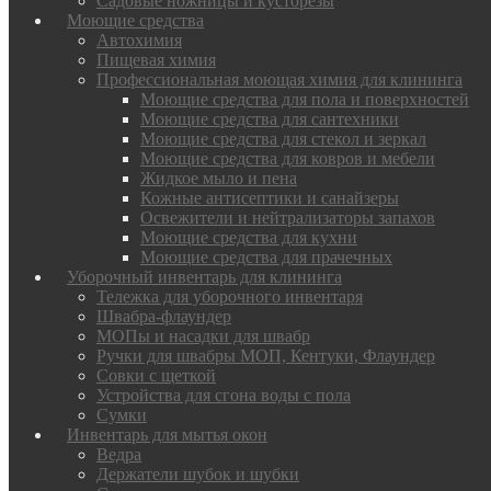
Садовые ножницы и кусторезы
Моющие средства
Автохимия
Пищевая химия
Профессиональная моющая химия для клининга
Моющие средства для пола и поверхностей
Моющие средства для сантехники
Моющие средства для стекол и зеркал
Моющие средства для ковров и мебели
Жидкое мыло и пена
Кожные антисептики и санайзеры
Освежители и нейтрализаторы запахов
Моющие средства для кухни
Моющие средства для прачечных
Уборочный инвентарь для клининга
Тележка для уборочного инвентаря
Швабра-флаундер
МОПы и насадки для швабр
Ручки для швабры МОП, Кентуки, Флаундер
Совки с щеткой
Устройства для сгона воды с пола
Сумки
Инвентарь для мытья окон
Ведра
Держатели шубок и шубки