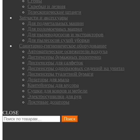
Сгоны
Скребки и лезвия
Телескопические штанги
Запчасти и аксессуары
Для подметальных машин
Для поломоечных машин
Для пылеводососов и экстракторов
Для пылесосов сухой уборки
Санитарно-гигиеническое оборудование
Автоматические освежители воздуха
Диспенсеры бумажных полотенец
Диспенсеры для салфеток
Диспенсеры одноразовых сидений на унитаз
Диспенсеры туалетной бумаги
Дозаторы для мыла
Контейнеры для мусора
Сушки для ковров и мебели
Электросушилки для рук
Локтевые дозаторы
CLOSE
Искать:
Поиск