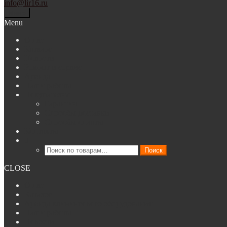
info@lir16.ru
Меню
Menu
О нас
Каталог
Новости
Ремонт и сервис
Аренда
Наши работы
Покупателям
Гарантия
Способы доставки
Способы оплаты
Контакты
Искать:
Поиск
CLOSE
О нас
Каталог
Аренда клинингового оборудования
Наши работы
Новости