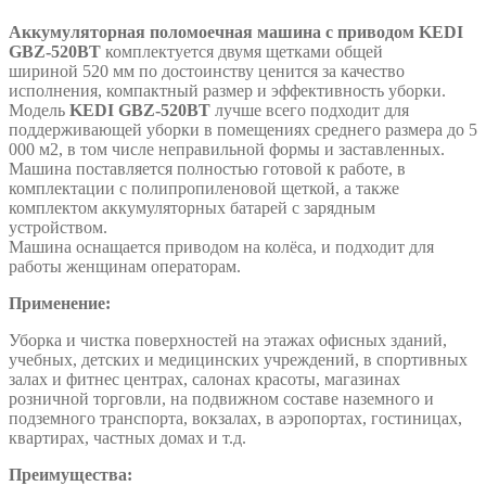
комплекте
Аккумуляторная поломоечная машина с приводом KEDI
с
GBZ-520BT
комплектуется двумя щетками общей
литиевой
шириной 520 мм по достоинству ценится за качество
АКБ
исполнения, компактный размер и эффективность уборки.
100
Модель
KEDI
GBZ-520BT
лучше всего подходит для
Ампер
поддерживающей уборки в помещениях среднего размера до 5
000 м2, в том числе неправильной формы и заставленных.
Машина поставляется полностью готовой к работе, в
комплектации с полипропиленовой щеткой, а также
комплектом аккумуляторных батарей с зарядным
устройством.
Машина оснащается приводом на колёса, и подходит для
работы женщинам операторам.
Применение:
Уборка и чистка поверхностей на этажах офисных зданий,
учебных, детских и медицинских учреждений, в спортивных
залах и фитнес центрах, салонах красоты, магазинах
розничной торговли, на подвижном составе наземного и
подземного транспорта, вокзалах, в аэропортах, гостиницах,
квартирах, частных домах и т.д.
Преимущества: