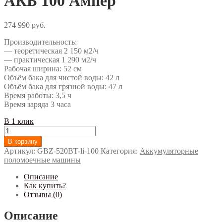
АКБ 100 Ампер
274 990
руб.
Производительность:
— теоретическая 2 150 м2/ч
— практическая 1 290 м2/ч
Рабочая ширина: 52 см
Объём бака для чистой воды: 42 л
Объём бака для грязной воды: 47 л
Время работы: 3,5 ч
Время заряда 3 часа
В 1 клик
Количество
Поломоечная
В корзину
машина
Артикул:
GBZ-520BT-li-100
Категория:
Аккумуляторные
с
поломоечные машины
приводом
KEDI
Описание
GBZ-
Как купить?
520BT-
Отзывы (0)
li-
100
Описание
в