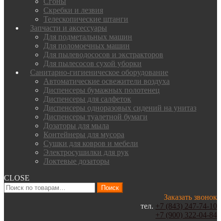
Сгоны
Скребки и лезвия
Телескопические штанги
Запчасти и аксессуары
Для подметальных машин
Для поломоечных машин
Для пылеводососов и экстракторов
Для пылесосов сухой уборки
Санитарно-гигиеническое оборудование
Автоматические освежители воздуха
Диспенсеры бумажных полотенец
Диспенсеры для салфеток
Диспенсеры одноразовых сидений на унитаз
Диспенсеры туалетной бумаги
Дозаторы для мыла
Контейнеры для мусора
Сушки для ковров и мебели
Электросушилки для рук
Локтевые дозаторы
CLOSE
Искать:
Поиск
Заказать звонок
тел.
+7 (843) 247-74-10
+7 (900) 322-04-84