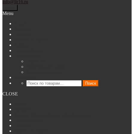
info@lir16.ru
Меню
Menu
О нас
Каталог
Новости
Ремонт и сервис
Аренда
Наши работы
Покупателям
Гарантия
Способы доставки
Способы оплаты
Контакты
Искать:
Поиск
CLOSE
О нас
Каталог
Аренда клинингового оборудования
Наши работы
Новости
Ремонт и сервис