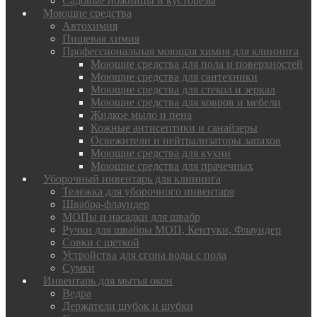
Садовые ножницы и кусторезы
Моющие средства
Автохимия
Пищевая химия
Профессиональная моющая химия для клининга
Моющие средства для пола и поверхностей
Моющие средства для сантехники
Моющие средства для стекол и зеркал
Моющие средства для ковров и мебели
Жидкое мыло и пена
Кожные антисептики и санайзеры
Освежители и нейтрализаторы запахов
Моющие средства для кухни
Моющие средства для прачечных
Уборочный инвентарь для клининга
Тележка для уборочного инвентаря
Швабра-флаундер
МОПы и насадки для швабр
Ручки для швабры МОП, Кентуки, Флаундер
Совки с щеткой
Устройства для сгона воды с пола
Сумки
Инвентарь для мытья окон
Ведра
Держатели шубок и шубки