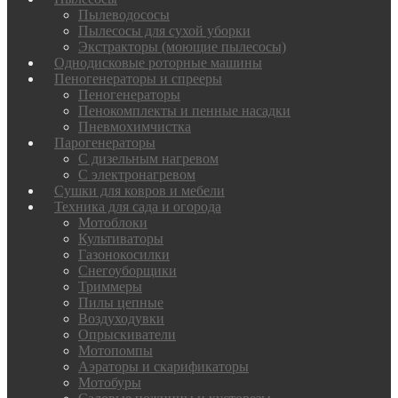
Пылеводососы
Пылесосы для сухой уборки
Экстракторы (моющие пылесосы)
Однодисковые роторные машины
Пеногенераторы и спрееры
Пеногенераторы
Пенокомплекты и пенные насадки
Пневмохимчистка
Парогенераторы
С дизельным нагревом
С электронагревом
Сушки для ковров и мебели
Техника для сада и огорода
Мотоблоки
Культиваторы
Газонокосилки
Снегоуборщики
Триммеры
Пилы цепные
Воздуходувки
Опрыскиватели
Мотопомпы
Аэраторы и скарификаторы
Мотобуры