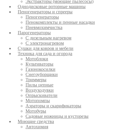
Экстракторы (моющие пылесосы)
Однодисковые роторные машины
Пеногенераторы и спрееры
Пеногенераторы
Пенокомплекты и пенные насадки
Пневмохимчистка
Парогенераторы
С дизельным нагревом
С электронагревом
Сушки для ковров и мебели
Техника для сада и огорода
Мотоблоки
Культиваторы
Газонокосилки
Снегоуборщики
Триммеры
Пилы цепные
Воздуходувки
Опрыскиватели
Мотопомпы
Аэраторы и скарификаторы
Мотобуры
Садовые ножницы и кусторезы
Моющие средства
Автохимия