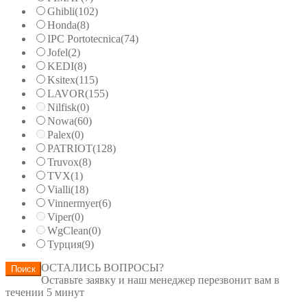
Ghibli
(102)
Honda
(8)
IPC Portotecnica
(74)
Jofel
(2)
KEDI
(8)
Ksitex
(115)
LAVOR
(155)
Nilfisk
(0)
Nowa
(60)
Palex
(0)
PATRIOT
(128)
Truvox
(8)
TVX
(1)
Vialli
(18)
Vinnermyer
(6)
Viper
(0)
WgClean
(0)
Турция
(9)
ОСТАЛИСЬ ВОПРОСЫ?
Поиск
Оставьте заявку и наш менеджер перезвонит вам в
течении 5 минут