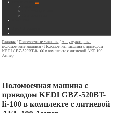
Покупателям
Развернутое
Гарантия
вложенное
Способы доставки
меню
Способы оплаты
Контакты
0
руб.
0 товаров
Главная
/
Поломоечные машины
/
Аккумуляторные
поломоечные машины
/
Поломоечная машина с приводом
KEDI GBZ-520BT-li-100 в комплекте с литиевой АКБ 100
Ампер
Поломоечная машина с
приводом KEDI GBZ-520BT-
li-100 в комплекте с литиевой