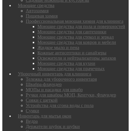
Садовые ножницы и кусторезы
Моющие средства
Автохимия
Пищевая химия
Профессиональная моющая химия для клининга
Моющие средства для пола и поверхностей
Моющие средства для сантехники
Моющие средства для стекол и зеркал
Моющие средства для ковров и мебели
Жидкое мыло и пена
Кожные антисептики и санайзеры
Освежители и нейтрализаторы запахов
Моющие средства для кухни
Моющие средства для прачечных
Уборочный инвентарь для клининга
Тележка для уборочного инвентаря
Швабра-флаундер
МОПы и насадки для швабр
Ручки для швабры МОП, Кентуки, Флаундер
Совки с щеткой
Устройства для сгона воды с пола
Сумки
Инвентарь для мытья окон
Ведра
Держатели шубок и шубки