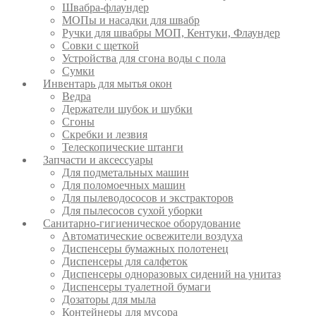
Швабра-флаундер
МОПы и насадки для швабр
Ручки для швабры МОП, Кентуки, Флаундер
Совки с щеткой
Устройства для сгона воды с пола
Сумки
Инвентарь для мытья окон
Ведра
Держатели шубок и шубки
Сгоны
Скребки и лезвия
Телескопические штанги
Запчасти и аксессуары
Для подметальных машин
Для поломоечных машин
Для пылеводососов и экстракторов
Для пылесосов сухой уборки
Санитарно-гигиеническое оборудование
Автоматические освежители воздуха
Диспенсеры бумажных полотенец
Диспенсеры для салфеток
Диспенсеры одноразовых сидений на унитаз
Диспенсеры туалетной бумаги
Дозаторы для мыла
Контейнеры для мусора