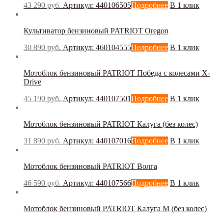
IPC Portotecnica
(0)
43 290
руб.
Артикул: 440106505
Подробнее
В 1 клик
Jofel
(0)
KEDI
(0)
Культиватор бензиновый PATRIOT Oregon
Ksitex
(0)
LAVOR
(0)
30 890
руб.
Артикул: 460104555
Подробнее
В 1 клик
Nilfisk
(0)
Nowa
(0)
Palex
(0)
Мотоблок бензиновый PATRIOT Победа с колесами X-
Drive
PATRIOT
(14)
Truvox
(0)
45 190
руб.
Артикул: 440107501
Подробнее
В 1 клик
TVX
(0)
Vialli
(0)
Vinnermyer
(0)
Мотоблок бензиновый PATRIOT Калуга (без колес)
Viper
(0)
31 890
руб.
Артикул: 440107016
Подробнее
В 1 клик
WgClean
(0)
Турция
(0)
Мотоблок бензиновый PATRIOT Волга
46 590
руб.
Артикул: 440107566
Подробнее
В 1 клик
Мотоблок бензиновый PATRIOT Калуга М (без колес)