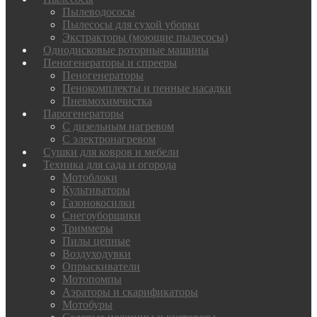
Пылеводососы
Пылесосы для сухой уборки
Экстракторы (моющие пылесосы)
Однодисковые роторные машины
Пеногенераторы и спрееры
Пеногенераторы
Пенокомплекты и пенные насадки
Пневмохимчистка
Парогенераторы
С дизельным нагревом
С электронагревом
Сушки для ковров и мебели
Техника для сада и огорода
Мотоблоки
Культиваторы
Газонокосилки
Снегоуборщики
Триммеры
Пилы цепные
Воздуходувки
Опрыскиватели
Мотопомпы
Аэраторы и скарификаторы
Мотобуры