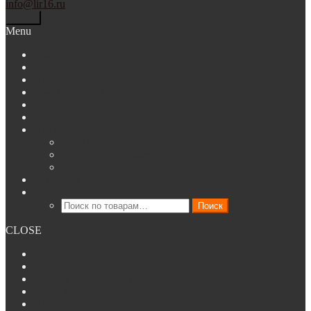
info@lir16.ru
Меню
Menu
О нас
Каталог
Новости
Ремонт и сервис
Аренда
Наши работы
Покупателям
Гарантия
Способы доставки
Способы оплаты
Контакты
Искать:
Поиск
CLOSE
О нас
Каталог
Аренда клинингового оборудования
Наши работы
Новости