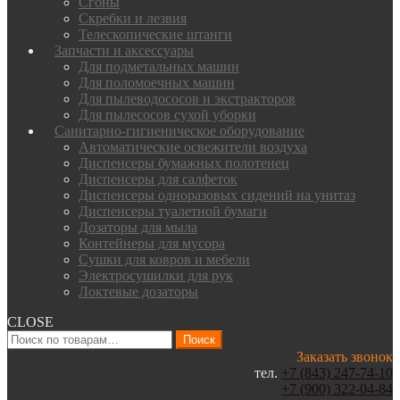
Сгоны
Скребки и лезвия
Телескопические штанги
Запчасти и аксессуары
Для подметальных машин
Для поломоечных машин
Для пылеводососов и экстракторов
Для пылесосов сухой уборки
Санитарно-гигиеническое оборудование
Автоматические освежители воздуха
Диспенсеры бумажных полотенец
Диспенсеры для салфеток
Диспенсеры одноразовых сидений на унитаз
Диспенсеры туалетной бумаги
Дозаторы для мыла
Контейнеры для мусора
Сушки для ковров и мебели
Электросушилки для рук
Локтевые дозаторы
CLOSE
Искать:
Поиск
Заказать звонок
тел.
+7 (843) 247-74-10
+7 (900) 322-04-84