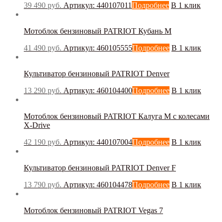
39 490
руб.
Артикул: 440107011
Подробнее
В 1 клик
Бензиновый
(21)
Ручной
(0)
Электрический
(2)
Мотоблок бензиновый PATRIOT Кубань M
Рабочая ширина, мм
41 490
руб.
Артикул: 460105555
Подробнее
В 1 клик
Культиватор бензиновый PATRIOT Denver
Производитель
13 290
руб.
Артикул: 460104400
Подробнее
В 1 клик
Baiyun
(0)
Мотоблок бензиновый PATRIOT Калуга М с колесами
Bennett
(0)
X-Drive
Caiman
(9)
Comac
(0)
42 190
руб.
Артикул: 440107004
Подробнее
В 1 клик
DISCOVER
(0)
Efco
(0)
EVOline
(0)
Культиватор бензиновый PATRIOT Denver F
Fantom Professional
(0)
13 790
руб.
Артикул: 460104478
Подробнее
В 1 клик
Filmop
(0)
FIMAP
(0)
Ghibli
(0)
Мотоблок бензиновый PATRIOT Vegas 7
Honda
(0)